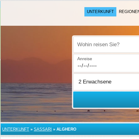
UNTERKUNFT
REGIONE
Wohin reisen Sie?
Anreise
UNTERKUNFT
»
SASSARI
»
ALGHERO