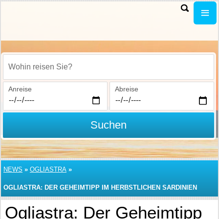
Wohin reisen Sie?
Anreise
Abreise
Suchen
NEWS
»
OGLIASTRA
»
OGLIASTRA: DER GEHEIMTIPP IM HERBSTLICHEN SARDINIEN
Ogliastra: Der Geheimtipp