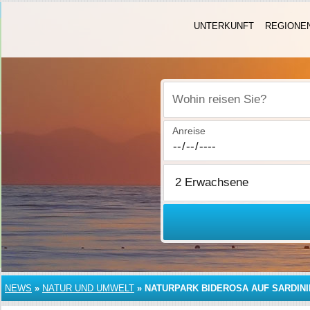
UNTERKUNFT
REGIONE
Wohin reisen Sie?
Anreise
NEWS
»
NATUR UND UMWELT
»
NATURPARK BIDEROSA AUF SARDIN