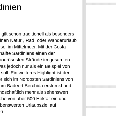
dinien
gilt schon traditionell als besonders
einen Natur-, Rad- oder Wanderurlaub
nsel im Mittelmeer. Mit der Costa
älfte Sardiniens einen der
mourösesten Strände im gesamten
was jedoch nur als ein Beispiel von
oll. Ein weiteres Highlight ist der
er sich im Nordosten Sardiniens von
zum Badeort Berchida erstreckt und
ndschaftlich mehr als sehenswert
che von über 500 Hektar ein und
ebenswerten Urlaubsziel auf
on.